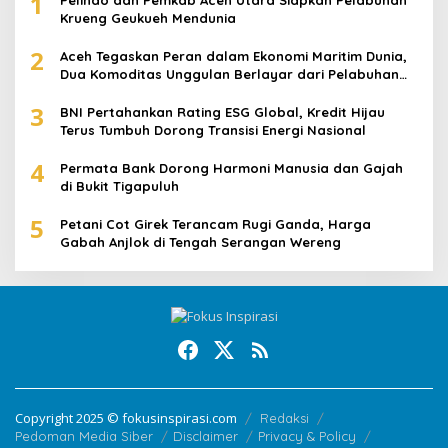
1
Krueng Geukueh Mendunia
2
Aceh Tegaskan Peran dalam Ekonomi Maritim Dunia,
Dua Komoditas Unggulan Berlayar dari Pelabuhan
Krueng Geukueh
3
BNI Pertahankan Rating ESG Global, Kredit Hijau
Terus Tumbuh Dorong Transisi Energi Nasional
4
Permata Bank Dorong Harmoni Manusia dan Gajah
di Bukit Tigapuluh
5
Petani Cot Girek Terancam Rugi Ganda, Harga
Gabah Anjlok di Tengah Serangan Wereng
Copyright 2025 © fokusinspirasi.com
Redaksi
Pedoman Media Siber
Disclaimer
Privacy & Policy