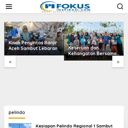
L
e
w
a
t
i
k
e
Kisah Penyintas Banjir
k
Keseruan dan
Aceh Sambut Lebaran
o
Kehangatan Bersama
n
Anak-anak Desa Kuala
t
«
»
e
Kereutou dengan
n
Mahasiswa KPM UIN
SUNA
pelindo
Kesiapan Pelindo Regional 1 Sambut