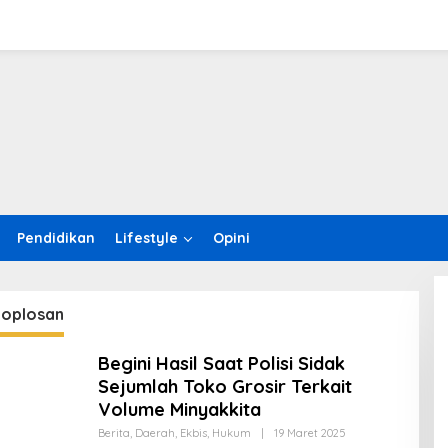
Pendidikan
Lifestyle
Opini
 oplosan
Begini Hasil Saat Polisi Sidak
Sejumlah Toko Grosir Terkait
Volume Minyakkita
Berita
,
Daerah
,
Ekbis
,
Hukum
|
19 Maret 2025
O
L