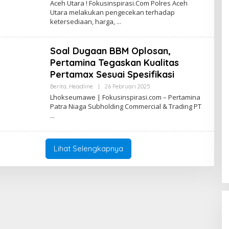
Aceh Utara ! Fokusinspirasi.Com Polres Aceh
E
Utara melakukan pengecekan terhadap
H
ketersediaan, harga,
R
E
D
A
Soal Dugaan BBM Oplosan,
K
S
Pertamina Tegaskan Kualitas
I
F
Pertamax Sesuai Spesifikasi
O
K
Berita
,
Headline
|
26 Februari 2025
O
U
L
Lhokseumawe | Fokusinspirasi.com – Pertamina
S
E
Patra Niaga Subholding Commercial & Trading PT
I
H
N
R
S
E
P
D
I
A
R
K
Lihat Selengkapnya
A
S
S
I
I
F
O
K
U
S
I
N
S
P