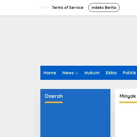
L
e
Terms of Service
Indeks Berita
w
a
t
i
k
e
k
o
n
t
e
Home
News
Hukum
Ekbis
Politik
n
Daerah
Minyak