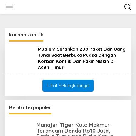
L
e
w
a
t
i
korban konflik
k
e
k
Mualem Serahkan 200 Paket Dan Uang
o
Tunai Saat Berbuka Puasa Dengan
n
Korban Konflik Dan Fakir Miskin Di
t
Aceh Timur
e
n
Lihat Selengkapnya
Berita Terpopuler
Manajer Tiger Kuta Makmur
Terancam Denda Rp10 Juta,