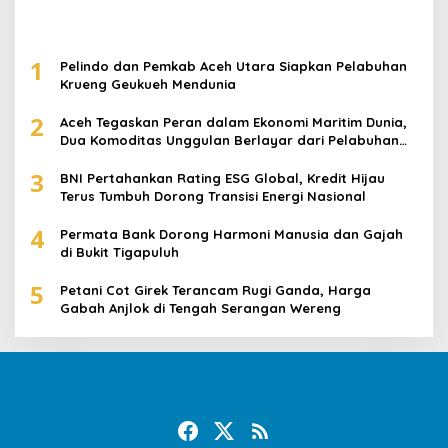
1
Pelindo dan Pemkab Aceh Utara Siapkan Pelabuhan
Krueng Geukueh Mendunia
2
Aceh Tegaskan Peran dalam Ekonomi Maritim Dunia,
Dua Komoditas Unggulan Berlayar dari Pelabuhan
Krueng Geukueh
3
BNI Pertahankan Rating ESG Global, Kredit Hijau
Terus Tumbuh Dorong Transisi Energi Nasional
4
Permata Bank Dorong Harmoni Manusia dan Gajah
di Bukit Tigapuluh
5
Petani Cot Girek Terancam Rugi Ganda, Harga
Gabah Anjlok di Tengah Serangan Wereng