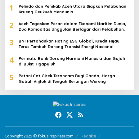
1
Pelindo dan Pemkab Aceh Utara Siapkan Pelabuhan
Krueng Geukueh Mendunia
2
Aceh Tegaskan Peran dalam Ekonomi Maritim Dunia,
Dua Komoditas Unggulan Berlayar dari Pelabuhan
Krueng Geukueh
3
BNI Pertahankan Rating ESG Global, Kredit Hijau
Terus Tumbuh Dorong Transisi Energi Nasional
4
Permata Bank Dorong Harmoni Manusia dan Gajah
di Bukit Tigapuluh
5
Petani Cot Girek Terancam Rugi Ganda, Harga
Gabah Anjlok di Tengah Serangan Wereng
Copyright 2025 © fokusinspirasi.com
Redaksi