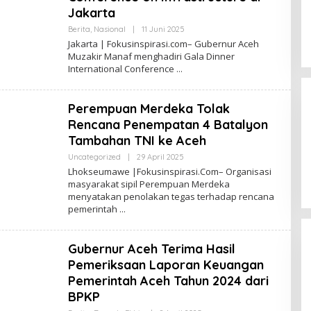
I
F
Jakarta
O
K
Berita
,
Nasional
|
11 Juni 2025
O
U
L
Jakarta | Fokusinspirasi.com– Gubernur Aceh
S
E
Muzakir Manaf menghadiri Gala Dinner
I
H
N
International Conference
R
S
E
P
D
I
A
Perempuan Merdeka Tolak
R
K
A
S
Rencana Penempatan 4 Batalyon
S
I
I
F
Tambahan TNI ke Aceh
O
K
Uncategorized
|
29 April 2025
O
U
L
Lhokseumawe |Fokusinspirasi.Com– Organisasi
S
E
masyarakat sipil Perempuan Merdeka
I
H
N
menyatakan penolakan tegas terhadap rencana
R
S
E
pemerintah
P
D
I
A
R
K
A
S
Gubernur Aceh Terima Hasil
S
I
Pemeriksaan Laporan Keuangan
I
F
O
Pemerintah Aceh Tahun 2024 dari
K
U
BPKP
S