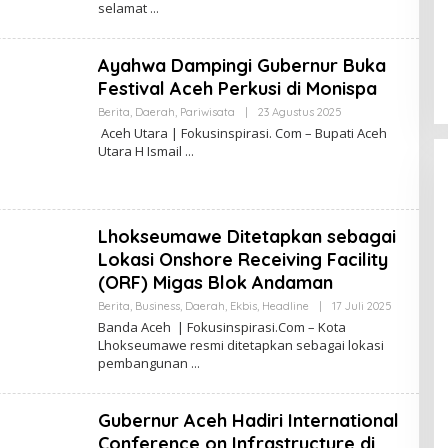
selamat
R
P
E
I
D
R
A
A
Ayahwa Dampingi Gubernur Buka
K
S
S
I
Festival Aceh Perkusi di Monispa
I
F
Berita
,
Daerah
,
Pariwisata
|
23 Agustus 2025
O
O
L
‎ Aceh Utara | Fokusinspirasi. Com – ‎Bupati Aceh
K
E
U
Utara H Ismail
H
S
R
I
E
N
D
S
A
P
K
I
Lhokseumawe Ditetapkan sebagai
S
R
I
Lokasi Onshore Receiving Facility
A
F
S
(ORF) Migas Blok Andaman
O
I
K
Berita
,
Business
,
Daerah
,
Ekbis
,
Headline
|
17 Juli 2025
O
U
L
S
Banda Aceh | Fokusinspirasi.Com – Kota
E
I
Lhokseumawe resmi ditetapkan sebagai lokasi
H
N
pembangunan
R
S
E
P
D
I
A
R
Gubernur Aceh Hadiri International
K
A
S
S
Conference on Infrastructure di
I