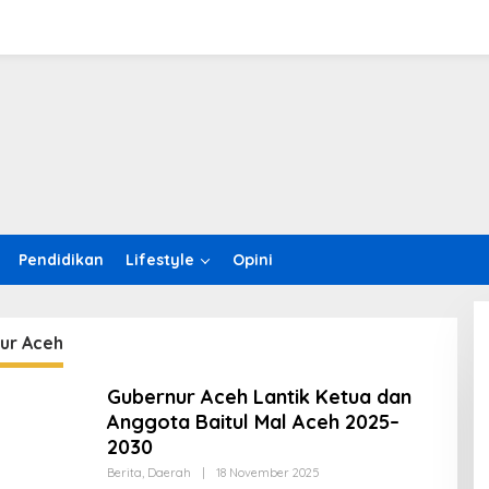
Pendidikan
Lifestyle
Opini
ur Aceh
Gubernur Aceh Lantik Ketua dan
Anggota Baitul Mal Aceh 2025–
2030
Berita
,
Daerah
|
18 November 2025
O
L