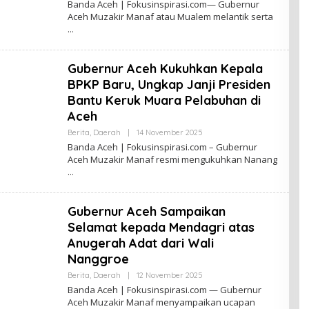
Banda Aceh | Fokusinspirasi.com— Gubernur
E
Aceh Muzakir Manaf atau Mualem melantik serta
H
R
E
D
A
Gubernur Aceh Kukuhkan Kepala
K
S
BPKP Baru, Ungkap Janji Presiden
I
F
Bantu Keruk Muara Pelabuhan di
O
Aceh
K
U
Berita
,
Daerah
|
14 November 2025
O
S
L
I
Banda Aceh | Fokusinspirasi.com – Gubernur
E
N
Aceh Muzakir Manaf resmi mengukuhkan Nanang
H
S
R
P
E
I
D
R
A
A
Gubernur Aceh Sampaikan
K
S
S
I
Selamat kepada Mendagri atas
I
F
Anugerah Adat dari Wali
O
Nanggroe
K
U
Berita
,
Daerah
|
12 November 2025
O
S
L
I
Banda Aceh | Fokusinspirasi.com — Gubernur
E
N
Aceh Muzakir Manaf menyampaikan ucapan
H
S