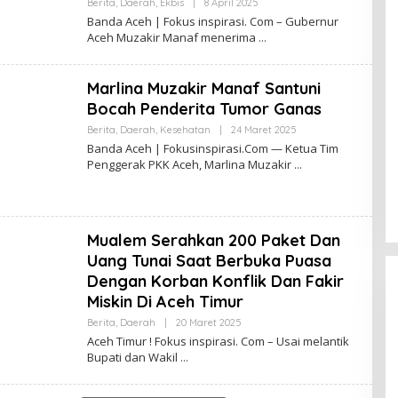
I
Berita
,
Daerah
,
Ekbis
|
8 April 2025
O
N
L
Banda Aceh | Fokus inspirasi. Com – Gubernur
S
E
Aceh Muzakir Manaf menerima
P
H
I
R
R
E
A
D
Marlina Muzakir Manaf Santuni
S
A
I
K
Bocah Penderita Tumor Ganas
S
I
Berita
,
Daerah
,
Kesehatan
|
24 Maret 2025
O
F
L
Banda Aceh | Fokusinspirasi.Com — Ketua Tim
O
E
Penggerak PKK Aceh, Marlina Muzakir
K
H
U
R
S
E
I
D
N
A
S
K
Mualem Serahkan 200 Paket Dan
P
S
I
I
Uang Tunai Saat Berbuka Puasa
R
F
A
Dengan Korban Konflik Dan Fakir
O
S
K
Miskin Di Aceh Timur
I
U
S
Berita
,
Daerah
|
20 Maret 2025
O
I
L
Aceh Timur ! Fokus inspirasi. Com – Usai melantik
N
E
S
Bupati dan Wakil
H
P
R
I
E
R
D