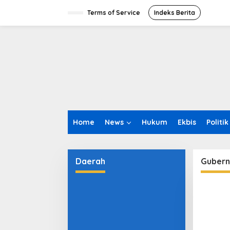
L
e
Terms of Service
Indeks Berita
w
a
t
i
k
e
k
o
n
t
e
Home
News
Hukum
Ekbis
Politik
n
Daerah
Gubern