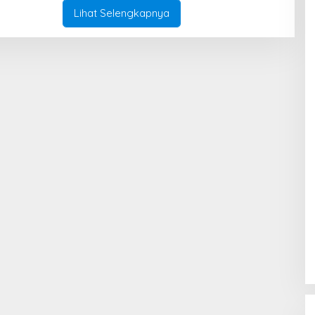
A
A
Lihat Selengkapnya
S
K
I
S
I
F
O
K
U
S
I
N
S
P
I
R
A
S
I