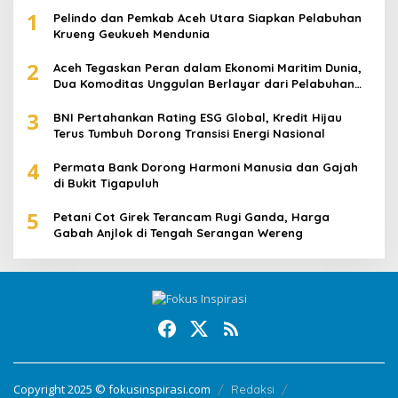
1
Pelindo dan Pemkab Aceh Utara Siapkan Pelabuhan
Krueng Geukueh Mendunia
2
Aceh Tegaskan Peran dalam Ekonomi Maritim Dunia,
Dua Komoditas Unggulan Berlayar dari Pelabuhan
Krueng Geukueh
3
BNI Pertahankan Rating ESG Global, Kredit Hijau
Terus Tumbuh Dorong Transisi Energi Nasional
4
Permata Bank Dorong Harmoni Manusia dan Gajah
di Bukit Tigapuluh
5
Petani Cot Girek Terancam Rugi Ganda, Harga
Gabah Anjlok di Tengah Serangan Wereng
Copyright 2025 © fokusinspirasi.com
Redaksi