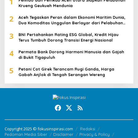
1
Krueng Geukueh Mendunia
2
Aceh Tegaskan Peran dalam Ekonomi Maritim Dunia,
Dua Komoditas Unggulan Berlayar dari Pelabuhan
Krueng Geukueh
3
BNI Pertahankan Rating ESG Global, Kredit Hijau
Terus Tumbuh Dorong Transisi Energi Nasional
4
Permata Bank Dorong Harmoni Manusia dan Gajah
di Bukit Tigapuluh
5
Petani Cot Girek Terancam Rugi Ganda, Harga
Gabah Anjlok di Tengah Serangan Wereng
Copyright 2025 © fokusinspirasi.com
Redaksi
Pedoman Media Siber
Disclaimer
Privacy & Policy