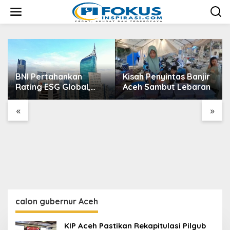
L
e
w
a
t
i
k
e
BNI Pertahankan
Kisah Penyintas Banjir
k
Rating ESG Global,
Aceh Sambut Lebaran
o
Kredit Hijau Terus
n
t
Tumbuh Dorong
«
»
e
Transisi Energi
n
Nasional
calon gubernur Aceh
KIP Aceh Pastikan Rekapitulasi Pilgub