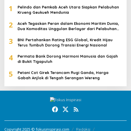
1
Pelindo dan Pemkab Aceh Utara Siapkan Pelabuhan
Krueng Geukueh Mendunia
2
Aceh Tegaskan Peran dalam Ekonomi Maritim Dunia,
Dua Komoditas Unggulan Berlayar dari Pelabuhan
Krueng Geukueh
3
BNI Pertahankan Rating ESG Global, Kredit Hijau
Terus Tumbuh Dorong Transisi Energi Nasional
4
Permata Bank Dorong Harmoni Manusia dan Gajah
di Bukit Tigapuluh
5
Petani Cot Girek Terancam Rugi Ganda, Harga
Gabah Anjlok di Tengah Serangan Wereng
Copyright 2025 © fokusinspirasi.com
Redaksi