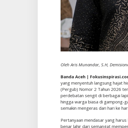
c
a
y
a
a
n
R
a
k
y
a
t
Oleh Aris Munandar, S.H, Demisi
T
e
Banda Aceh | Fokusinspirasi.co
r
b
yang menyentuh langsung hajat h
e
(Pergub) Nomor 2 Tahun 2026 ten
l
perdebatan sengit di berbagai lap
a
hingga warga biasa di gampong-ga
h
semakin mengeras dari hari ke hari
Pertanyaan mendasar yang harus ki
benar lahir dari semangat memperb