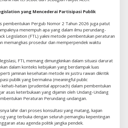
egislation yang Mencederai Partisipasi Publik
oses pembentukan Pergub Nomor 2 Tahun 2026 juga patut
tampaknya menempuh apa yang dalam ilmu perundang-
ack Legislation (FTL) yakni metode pembentukan peraturan
ngan memangkas prosedur dan memperpendek waktu
legislasi, FTL memang dimungkinkan dalam situasi darurat
pkan dalam konteks kebijakan yang berdampak luas
erti jaminan kesehatan metode ini justru rawan dikritik
ipasi publik yang bermakna (meaningful public
ip kehati-hatian (prudential approach) dalam pembentukan
gar asas keterbukaan yang dijamin oleh Undang-Undang
mbentukan Peraturan Perundang-undangan.
nya lahir dari proses konsultasi yang matang, kajian
log yang terbuka dengan seluruh pemangku kepentingan
nggaran atau agenda politik jangka pendek.