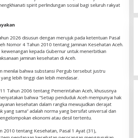
gkhianati spirit perlindungan sosial bagi seluruh rakyat
nyakan
ahun 2026 disusun dengan merujuk pada ketentuan Pasal
Aceh Nomor 4 Tahun 2010 tentang Jaminan Kesehatan Aceh.
 kewenangan kepada Gubernur untuk menerbitkan
aksanaan jaminan kesehatan di Aceh.
n menilai bahwa substansi Pergub tersebut justru
ang lebih tinggi dan lebih mendasar.
1 Tahun 2006 tentang Pemerintahan Aceh, khususnya
s menyatakan bahwa “Setiap penduduk Aceh mempunyai hak
ayanan kesehatan dalam rangka mewujudkan derajat
ak yang sama” adalah norma yang bersifat universal dan
pengelompokan ekonomi atau desil tertentu.
 2010 tentang Kesehatan, Pasal 1 Ayat (31),
sistem pendanaan kesehatan perorangan menggunakan