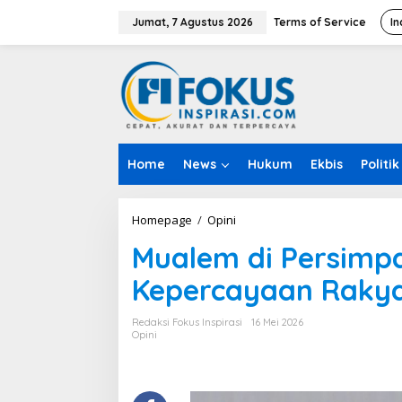
L
e
Jumat, 7 Agustus 2026
Terms of Service
In
w
a
t
i
k
e
k
o
Home
News
Hukum
Ekbis
Politik
n
t
e
n
Homepage
/
Opini
M
u
Mualem di Persimpa
a
l
Kepercayaan Rakya
e
m
d
Redaksi Fokus Inspirasi
16 Mei 2026
i
Opini
P
e
r
s