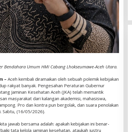
oner Bendahara Umum HMI Cabang Lhokseumawe-Aceh Utara.
m –
Aceh kembali diramaikan oleh sebuah polemik kebijakan
idup rakyat banyak. Pengesahan Peraturan Gubernur
tang Jaminan Kesehatan Aceh (JKA) telah memantik
isan masyarakat dari kalangan akademisi, mahasiswa,
mpong. Pro dan kontra pun bergolak, dan suara penolakan
. Sabtu, (16/05/2026).
ta jawab bersama adalah: apakah kebijakan ini benar-
aiki tata kelola jaminan kesehatan, ataukah justru