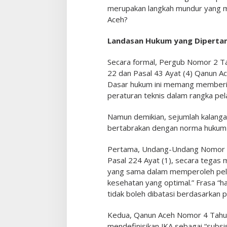
merupakan langkah mundur yang men
Aceh?
Landasan Hukum yang Diperta
Secara formal, Pergub Nomor 2 T
22 dan Pasal 43 Ayat (4) Qanun 
Dasar hukum ini memang memberi
peraturan teknis dalam rangka pel
Namun demikian, sejumlah kalanga
bertabrakan dengan norma hukum y
Pertama, Undang-Undang Nomor 1
Pasal 224 Ayat (1), secara tega
yang sama dalam memperoleh pel
kesehatan yang optimal.” Frasa “h
tidak boleh dibatasi berdasarkan 
Kedua, Qanun Aceh Nomor 4 Tahun
mendefinisikan JKA sebagai “sub