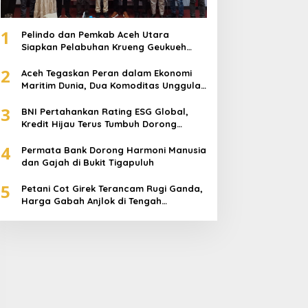
1
Pelindo dan Pemkab Aceh Utara
Siapkan Pelabuhan Krueng Geukueh
Mendunia
2
Aceh Tegaskan Peran dalam Ekonomi
Maritim Dunia, Dua Komoditas Unggulan
Berlayar dari Pelabuhan Krueng
3
Geukueh
BNI Pertahankan Rating ESG Global,
Kredit Hijau Terus Tumbuh Dorong
Transisi Energi Nasional
4
Permata Bank Dorong Harmoni Manusia
dan Gajah di Bukit Tigapuluh
5
Petani Cot Girek Terancam Rugi Ganda,
Harga Gabah Anjlok di Tengah
Serangan Wereng