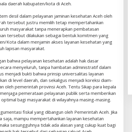
pala daerah kabupaten/kota di Aceh.
stem desil dalam pelayanan jaminan kesehatan Aceh oleh
rah tersebut justru memilih tetap mempertahankan
eluruh masyarakat tanpa menerapkan pembatasan
akan tersebut dilakukan sebagai bentuk komitmen yang
en/Kota dalam menjamin akses layanan kesehatan yang
uh lapisan masyarakat.
gan bahwa pelayanan kesehatan adalah hak dasar
secara menyeluruh, tanpa hambatan administratif dalam
us menjadi bukti bahwa prinsip universalitas layanan
an di level daerah, dan sekaligus menjadi koreksi diam-
an oleh pemerintah provinsi Aceh. Tentu Sikap para kepala
u menjaga pemerataan pelayanan publik serta memberikan
 optimal bagi masyarakat di wilayahnya masing-masing.
umentasi fiskal yang dibangun oleh Pemerintah Aceh. Jika
ta saja, mampu mempertahankan layanan kesehatan
, maka sesungguhnya tidak ada alasan yang cukup kuat bagi
narik hak tersebut dari sebagian rakyat Aceh.