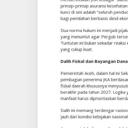
prinsip-prinsip asuransi kesehatan
kunci di sini adalah “seluruh pend
bagi pemilahan berbasis desil eko
Dua norma hukum ini menjadi pij
yang menuntut agar Pergub terseb
Tuntutan ini bukan sekadar reaks
yang cukup kuat.
Dalih Fiskal dan Bayangan Dan
Pemerintah Aceh, dalam hal ini Se
pembagian penerima JKA berdasark
fiskal daerah khususnya menyusut
berakhir pada tahun 2027. Logika
manfaat harus diprioritaskan berd
Dalih ini memang terdengar rasiona
jauh dari kondisi kebijakan nasion