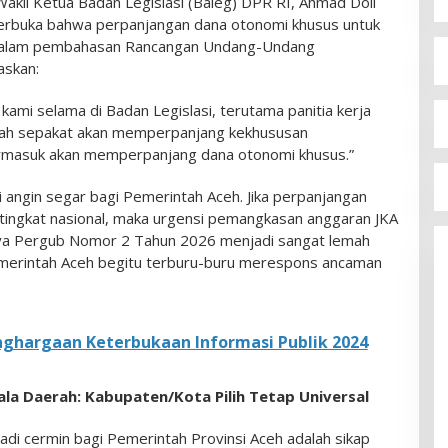
Wakil Ketua Badan Legislasi (Baleg) DPR RI, Ahmad Doli
terbuka bahwa perpanjangan dana otonomi khusus untuk
 dalam pembahasan Rancangan Undang-Undang
askan:
mi selama di Badan Legislasi, terutama panitia kerja
udah sepakat akan memperpanjang kekhususan
ermasuk akan memperpanjang dana otonomi khusus.”
 angin segar bagi Pemerintah Aceh. Jika perpanjangan
 tingkat nasional, maka urgensi pemangkasan anggaran JKA
rnya Pergub Nomor 2 Tahun 2026 menjadi sangat lemah
merintah Aceh begitu terburu-buru merespons ancaman
nghargaan Keterbukaan Informasi Publik 2024
la Daerah: Kabupaten/Kota Pilih Tetap Universal
adi cermin bagi Pemerintah Provinsi Aceh adalah sikap