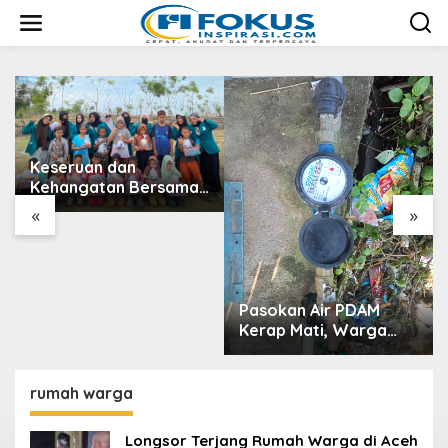
L
e
w
a
t
i
k
e
k
Keseruan dan
o
Kehangatan Bersama
n
Anak-anak Desa Kuala
t
«
»
e
Kereutou dengan
n
Mahasiswa KPM UIN
SUNA
Pasokan Air PDAM
Kerap Mati, Warga
Aceh Utara Desak
Bupati Copot Direktur
PDAM
rumah warga
Longsor Terjang Rumah Warga di Aceh