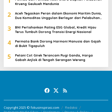
1
Krueng Geukueh Mendunia
2
Aceh Tegaskan Peran dalam Ekonomi Maritim Dunia,
Dua Komoditas Unggulan Berlayar dari Pelabuhan
Krueng Geukueh
3
BNI Pertahankan Rating ESG Global, Kredit Hijau
Terus Tumbuh Dorong Transisi Energi Nasional
4
Permata Bank Dorong Harmoni Manusia dan Gajah
di Bukit Tigapuluh
5
Petani Cot Girek Terancam Rugi Ganda, Harga
Gabah Anjlok di Tengah Serangan Wereng
Copyright 2025 © fokusinspirasi.com
Redaksi
Pedoman Media Siber
Disclaimer
Privacy & Policy