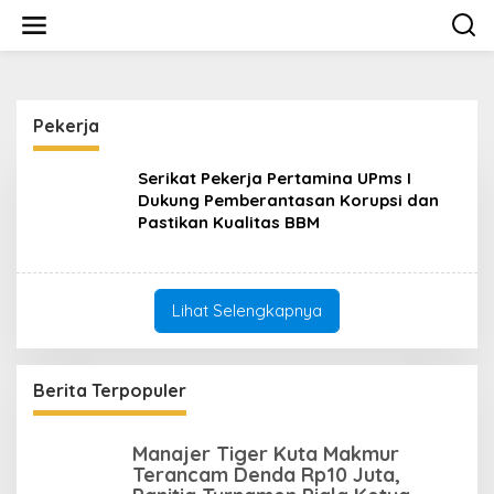
L
e
w
a
t
i
Pekerja
k
e
k
Serikat Pekerja Pertamina UPms I
o
Dukung Pemberantasan Korupsi dan
n
Pastikan Kualitas BBM
t
e
n
Lihat Selengkapnya
Berita Terpopuler
Manajer Tiger Kuta Makmur
Terancam Denda Rp10 Juta,