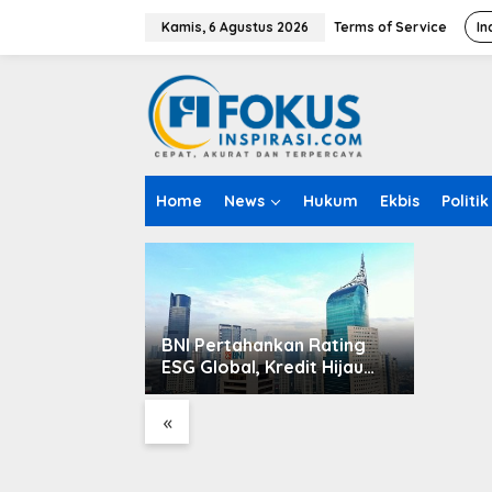
L
e
Kamis, 6 Agustus 2026
Terms of Service
In
w
a
t
i
k
e
k
o
Kisah P
Home
News
Hukum
Ekbis
Politik
n
Sambut
t
e
n
BNI Pertahankan Rating
ESG Global, Kredit Hijau
Terus Tumbuh Dorong
Transisi Energi Nasional
«