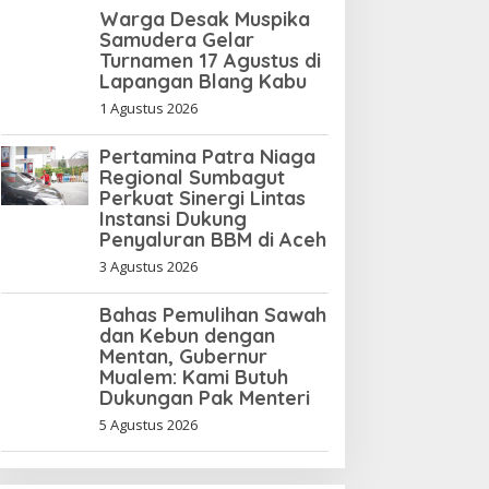
Warga Desak Muspika
Manajer Tiger Kuta
Samudera Gelar
Makmur Terancam Denda
Turnamen 17 Agustus di
Lapangan Blang Kabu
Rp10 Juta, Panitia
Turnamen Piala Ketua KONI
1 Agustus 2026
Aceh Akan Surati KONI
Pertamina Patra Niaga
Regional Sumbagut
Perkuat Sinergi Lintas
Instansi Dukung
Penyaluran BBM di Aceh
3 Agustus 2026
Bahas Pemulihan Sawah
dan Kebun dengan
Mentan, Gubernur
Mualem: Kami Butuh
Dukungan Pak Menteri
5 Agustus 2026