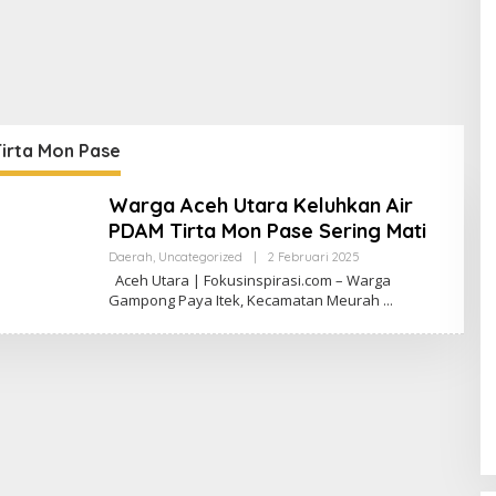
irta Mon Pase
Warga Aceh Utara Keluhkan Air
PDAM Tirta Mon Pase Sering Mati
Daerah
,
Uncategorized
|
2 Februari 2025
O
L
Aceh Utara | Fokusinspirasi.com – Warga
E
Gampong Paya Itek, Kecamatan Meurah
H
R
E
D
A
K
S
I
F
O
K
U
S