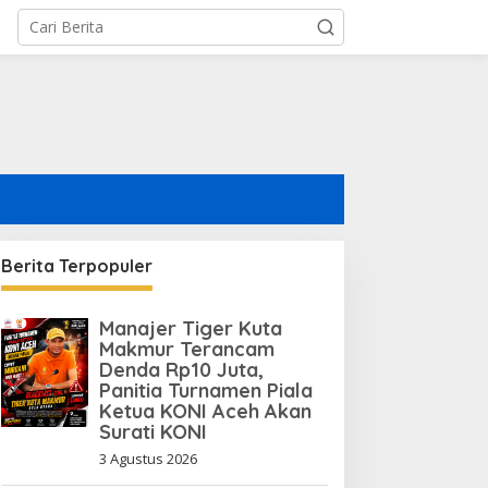
asokan Air PDAM Kerap
ati, Warga Aceh Utara
esak Bupati Copot
irektur PDAM
Berita Terpopuler
Manajer Tiger Kuta
Makmur Terancam
Denda Rp10 Juta,
Panitia Turnamen Piala
Ketua KONI Aceh Akan
Surati KONI
3 Agustus 2026