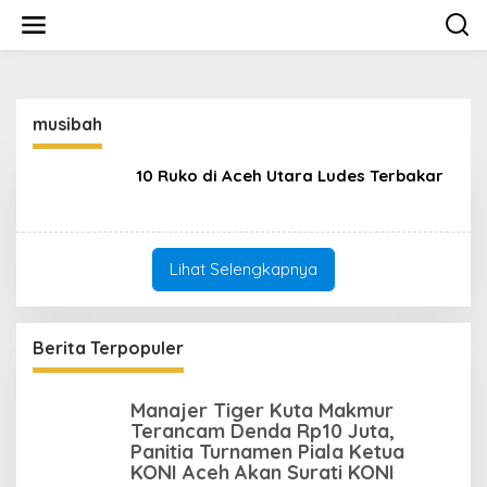
L
e
w
a
t
i
musibah
k
e
k
10 Ruko di Aceh Utara Ludes Terbakar
o
n
t
e
n
Lihat Selengkapnya
Berita Terpopuler
Manajer Tiger Kuta Makmur
Terancam Denda Rp10 Juta,
Panitia Turnamen Piala Ketua
KONI Aceh Akan Surati KONI