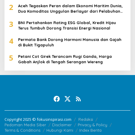
2
Aceh Tegaskan Peran dalam Ekonomi Maritim Dunia,
Dua Komoditas Unggulan Berlayar dari Pelabuhan
Krueng Geukueh
3
BNI Pertahankan Rating ESG Global, Kredit Hijau
Terus Tumbuh Dorong Transisi Energi Nasional
4
Permata Bank Dorong Harmoni Manusia dan Gajah
di Bukit Tigapuluh
5
Petani Cot Girek Terancam Rugi Ganda, Harga
Gabah Anjlok di Tengah Serangan Wereng
Copyright 2025 © fokusinspirasi.com
Redaksi
Pedoman Media Siber
Disclaimer
Privacy & Policy
Terms & Conditions
Hubungi Kami
Index Berita