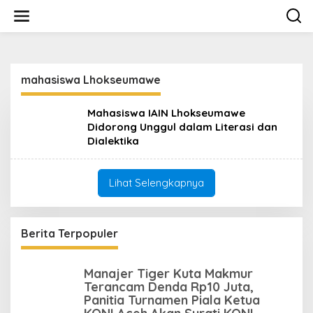
L
e
w
a
t
i
mahasiswa Lhokseumawe
k
e
k
Mahasiswa IAIN Lhokseumawe
o
Didorong Unggul dalam Literasi dan
n
Dialektika
t
e
n
Lihat Selengkapnya
Berita Terpopuler
Manajer Tiger Kuta Makmur
Terancam Denda Rp10 Juta,
Panitia Turnamen Piala Ketua