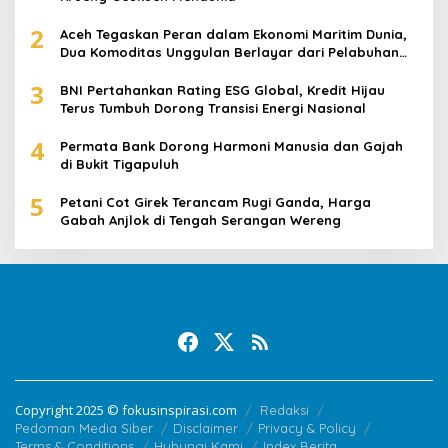
2
Aceh Tegaskan Peran dalam Ekonomi Maritim Dunia,
Dua Komoditas Unggulan Berlayar dari Pelabuhan
Krueng Geukueh
3
BNI Pertahankan Rating ESG Global, Kredit Hijau
Terus Tumbuh Dorong Transisi Energi Nasional
4
Permata Bank Dorong Harmoni Manusia dan Gajah
di Bukit Tigapuluh
5
Petani Cot Girek Terancam Rugi Ganda, Harga
Gabah Anjlok di Tengah Serangan Wereng
Copyright 2025 © fokusinspirasi.com
Redaksi
Pedoman Media Siber
Disclaimer
Privacy & Policy
Terms & Conditions
Hubungi Kami
Index Berita