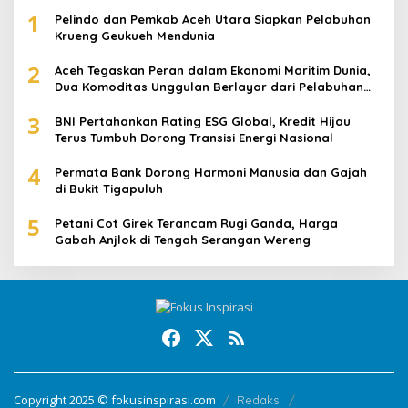
1
Pelindo dan Pemkab Aceh Utara Siapkan Pelabuhan
Krueng Geukueh Mendunia
2
Aceh Tegaskan Peran dalam Ekonomi Maritim Dunia,
Dua Komoditas Unggulan Berlayar dari Pelabuhan
Krueng Geukueh
3
BNI Pertahankan Rating ESG Global, Kredit Hijau
Terus Tumbuh Dorong Transisi Energi Nasional
4
Permata Bank Dorong Harmoni Manusia dan Gajah
di Bukit Tigapuluh
5
Petani Cot Girek Terancam Rugi Ganda, Harga
Gabah Anjlok di Tengah Serangan Wereng
Copyright 2025 © fokusinspirasi.com
Redaksi