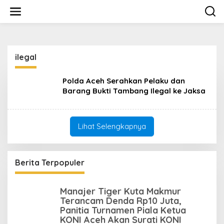
L
e
w
a
t
i
ilegal
k
e
k
Polda Aceh Serahkan Pelaku dan
o
Barang Bukti Tambang Ilegal ke Jaksa
n
t
e
n
Lihat Selengkapnya
Berita Terpopuler
Manajer Tiger Kuta Makmur
Terancam Denda Rp10 Juta,
Panitia Turnamen Piala Ketua
KONI Aceh Akan Surati KONI