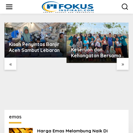
L
e
w
a
t
i
k
e
Kisah Penyintas Banjir
k
Keseruan dan
Aceh Sambut Lebaran
o
Kehangatan Bersama
n
Anak-anak Desa Kuala
t
«
»
e
Kereutou dengan
n
Mahasiswa KPM UIN
SUNA
emas
Harga Emas Melambung Naik Di