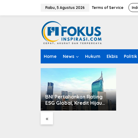
L
e
Rabu, 5 Agustus 2026
Terms of Service
Ind
w
a
t
i
k
e
k
o
Kisah P
Home
News
Hukum
Ekbis
Politik
n
Sambut
t
e
n
BNI Pertahankan Rating
ESG Global, Kredit Hijau
Terus Tumbuh Dorong
Transisi Energi Nasional
«