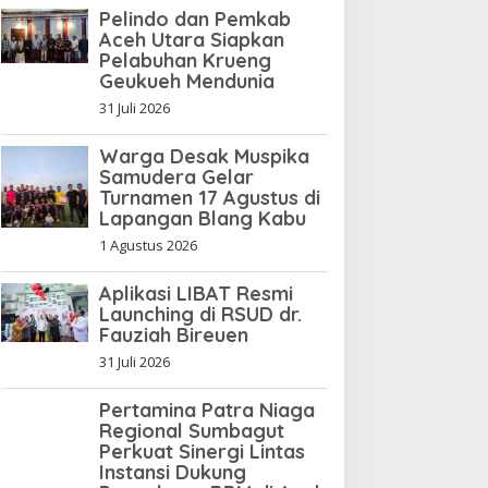
Pelindo dan Pemkab
Manajer Tiger Kuta
Aceh Utara Siapkan
Makmur Terancam Denda
Pelabuhan Krueng
Geukueh Mendunia
Rp10 Juta, Panitia
Turnamen Piala Ketua KONI
31 Juli 2026
Aceh Akan Surati KONI
Warga Desak Muspika
Samudera Gelar
Turnamen 17 Agustus di
Lapangan Blang Kabu
1 Agustus 2026
Aplikasi LIBAT Resmi
Launching di RSUD dr.
Fauziah Bireuen
31 Juli 2026
Pertamina Patra Niaga
Regional Sumbagut
Perkuat Sinergi Lintas
Instansi Dukung