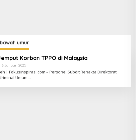
ibawah umur
 Jemput Korban TPPO di Malaysia
6 Januari 2025
O
L
h | Fokusinspirasi.com – Personel Subdit Renakta Direktorat
E
Kriminal Umum
H
F
I
R
D
I