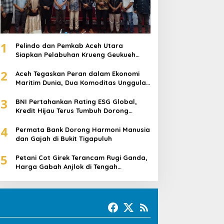
1
Pelindo dan Pemkab Aceh Utara
Siapkan Pelabuhan Krueng Geukueh
Mendunia
2
Aceh Tegaskan Peran dalam Ekonomi
Maritim Dunia, Dua Komoditas Unggulan
Berlayar dari Pelabuhan Krueng
3
Geukueh
BNI Pertahankan Rating ESG Global,
Kredit Hijau Terus Tumbuh Dorong
Transisi Energi Nasional
4
Permata Bank Dorong Harmoni Manusia
dan Gajah di Bukit Tigapuluh
5
Petani Cot Girek Terancam Rugi Ganda,
Harga Gabah Anjlok di Tengah
Serangan Wereng