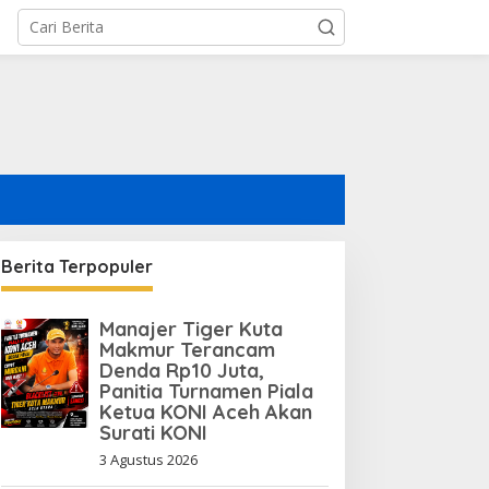
asokan Air PDAM Kerap
ati, Warga Aceh Utara
esak Bupati Copot
irektur PDAM
Berita Terpopuler
Manajer Tiger Kuta
Makmur Terancam
Denda Rp10 Juta,
Panitia Turnamen Piala
Ketua KONI Aceh Akan
Surati KONI
3 Agustus 2026