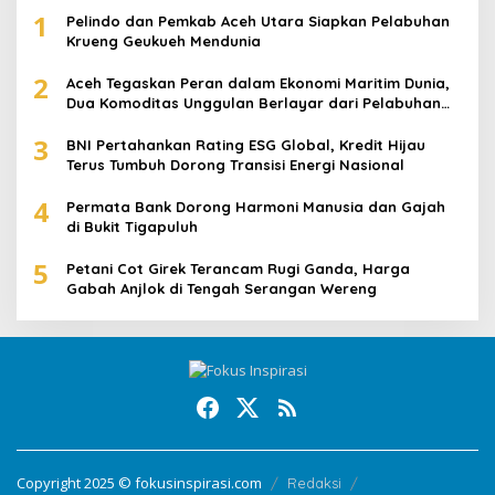
1
Pelindo dan Pemkab Aceh Utara Siapkan Pelabuhan
Krueng Geukueh Mendunia
2
Aceh Tegaskan Peran dalam Ekonomi Maritim Dunia,
Dua Komoditas Unggulan Berlayar dari Pelabuhan
Krueng Geukueh
3
BNI Pertahankan Rating ESG Global, Kredit Hijau
Terus Tumbuh Dorong Transisi Energi Nasional
4
Permata Bank Dorong Harmoni Manusia dan Gajah
di Bukit Tigapuluh
5
Petani Cot Girek Terancam Rugi Ganda, Harga
Gabah Anjlok di Tengah Serangan Wereng
Copyright 2025 © fokusinspirasi.com
Redaksi