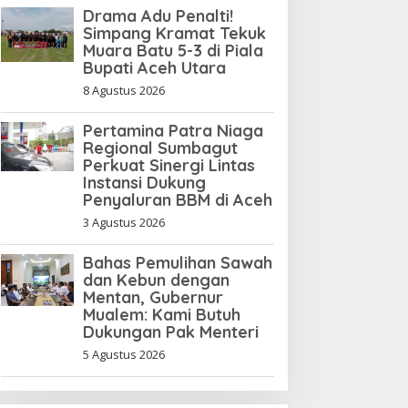
Drama Adu Penalti!
anajer Tiger Kuta
Simpang Kramat Tekuk
akmur Terancam Denda
Muara Batu 5-3 di Piala
Bupati Aceh Utara
p10 Juta, Panitia
urnamen Piala Ketua KONI
8 Agustus 2026
ceh Akan Surati KONI
Pertamina Patra Niaga
Regional Sumbagut
Perkuat Sinergi Lintas
Instansi Dukung
Penyaluran BBM di Aceh
3 Agustus 2026
Bahas Pemulihan Sawah
dan Kebun dengan
Mentan, Gubernur
Mualem: Kami Butuh
Dukungan Pak Menteri
5 Agustus 2026