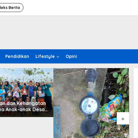
deks Berita
Pendidikan
Lifestyle
Opini
an dan Kehangatan
a Anak-anak Desa
Kereutou dengan
»
swa KPM UIN SUNA