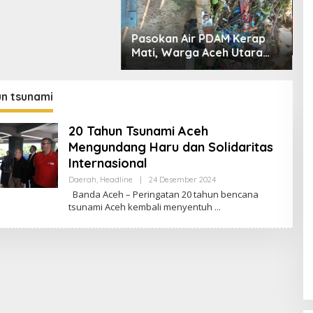
M
M
Pasokan Air PDAM Kerap
R
Mati, Warga Aceh Utara
T
Desak Bupati Copot
A
Direktur PDAM
un tsunami
20 Tahun Tsunami Aceh
Mengundang Haru dan Solidaritas
Internasional
Daerah
,
Headline
|
24 Desember 2024
O
L
Banda Aceh – Peringatan 20 tahun bencana
E
tsunami Aceh kembali menyentuh
H
R
E
D
A
K
S
I
F
O
K